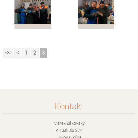
<<
<
1
2
3
Kontakt
Marek Žákovský
K Tuskulu 274
Lukov u Zlína